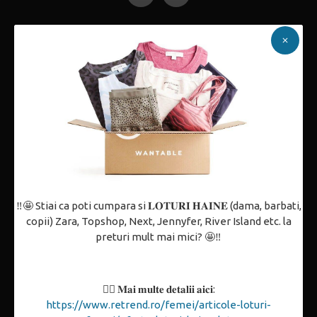
Despre noi
Politica de confidențialitate
Termeni și condiții
Politica de utilizare Cookie-uri
Contact
Partenerii noștri
ANPC
‼️🤩 Stiai ca poti cumpara si 𝐋𝐎𝐓𝐔𝐑𝐈 𝐇𝐀𝐈𝐍𝐄 (dama, barbati,
copii) Zara, Topshop, Next, Jennyfer, River Island etc. la
Cum comand
preturi mult mai mici? 🤩‼️
Plată & Livrare
Plata în rate
👉🏼 𝐌𝐚𝐢 𝐦𝐮𝐥𝐭𝐞 𝐝𝐞𝐭𝐚𝐥𝐢𝐢 𝐚𝐢𝐜𝐢:
https://www.retrend.ro/femei/articole-loturi-
Retur