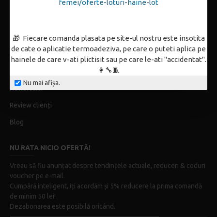
femei/oferte-loturi-haine-lot
Tabel mărimi
ReTrend Outfit
🎁 Fiecare comanda plasata pe site-ul nostru este insotita
de cate o aplicatie termoadeziva, pe care o puteti aplica pe
Coduri promoționale & Licitații
hainele de care v-ati plictisit sau pe care le-ati "accidentat".
👩‍🔧🧵
Concursuri
Nu mai afișa.
Newsletter
Review clienți
Blog
NU RATA NICIO OFERTĂ!
Vreau să fiu anunțat despre tendințele actuale, reduceri & coduri
voucher pe e-mail.
Cumpără inteligent, iți acordăm și 5% reducere la prima comandă
de minim 50 lei!
Dezabonarea este posibilă oricând.