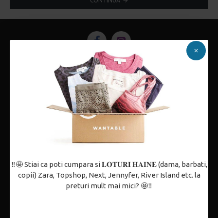
CONTINUĂ
Despre noi
Politica de confidențialitate
Termeni și condiții
Politica de utilizare Cookie-uri
Contact
Partenerii noștri
‼️🤩 Stiai ca poti cumpara si 𝐋𝐎𝐓𝐔𝐑𝐈 𝐇𝐀𝐈𝐍𝐄 (dama, barbati,
copii) Zara, Topshop, Next, Jennyfer, River Island etc. la
ANPC
preturi mult mai mici? 🤩‼️
Cum comand