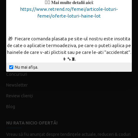
👉🏼 𝐌𝐚𝐢 𝐦𝐮𝐥𝐭𝐞 𝐝𝐞𝐭𝐚𝐥𝐢𝐢 𝐚𝐢𝐜𝐢:
Plată & Livrare
https://www.retrend.ro/femei/articole-loturi-
Plata în rate
femei/oferte-loturi-haine-lot
Retur
Tabel mărimi
🎁 Fiecare comanda plasata pe site-ul nostru este insotita
de cate o aplicatie termoadeziva, pe care o puteti aplica pe
hainele de care v-ati plictisit sau pe care le-ati "accidentat".
ReTrend Outfit
👩‍🔧🧵
Coduri promoționale & Licitații
Nu mai afișa.
Concursuri
Newsletter
Review clienți
Blog
NU RATA NICIO OFERTĂ!
Vreau să fiu anunțat despre tendințele actuale, reduceri & coduri