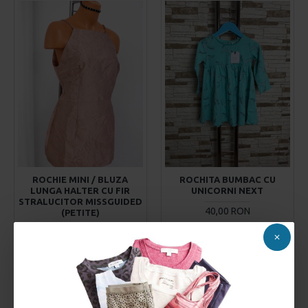
ROCHIE MINI / BLUZA
ROCHITA BUMBAC CU
LUNGA HALTER CU FIR
UNICORNI NEXT
STRALUCITOR MISSGUIDED
40,00 RON
(PETITE)
69,00 RON
ADAUGĂ ÎN COŞ
ADAUGĂ ÎN COŞ
Comandă acum
Comandă acum