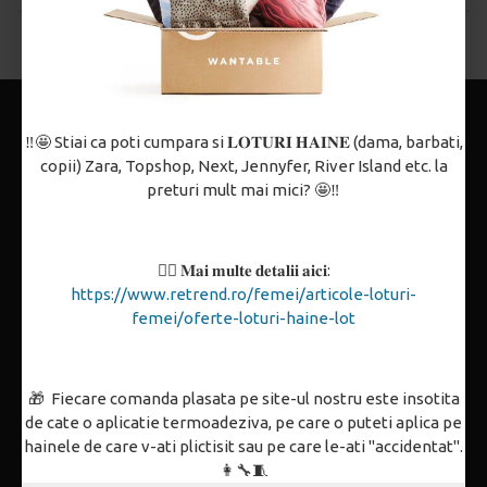
Lista de produse s-a terminat.
‼️🤩 Stiai ca poti cumpara si 𝐋𝐎𝐓𝐔𝐑𝐈 𝐇𝐀𝐈𝐍𝐄 (dama, barbati,
copii) Zara, Topshop, Next, Jennyfer, River Island etc. la
preturi mult mai mici? 🤩‼️
Despre noi
Politica de confidențialitate
👉🏼 𝐌𝐚𝐢 𝐦𝐮𝐥𝐭𝐞 𝐝𝐞𝐭𝐚𝐥𝐢𝐢 𝐚𝐢𝐜𝐢:
Termeni și condiții
https://www.retrend.ro/femei/articole-loturi-
femei/oferte-loturi-haine-lot
Politica de utilizare Cookie-uri
Contact
🎁 Fiecare comanda plasata pe site-ul nostru este insotita
Partenerii noștri
de cate o aplicatie termoadeziva, pe care o puteti aplica pe
ANPC
hainele de care v-ati plictisit sau pe care le-ati "accidentat".
👩‍🔧🧵