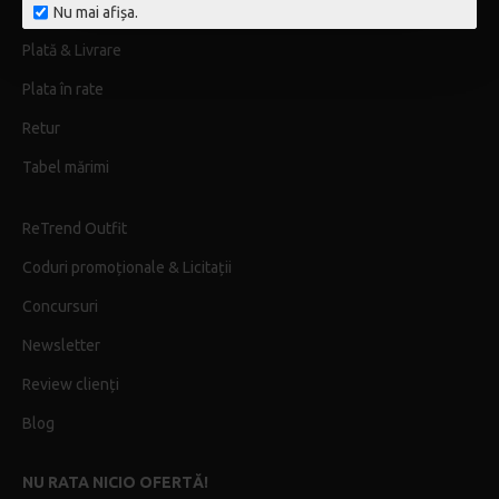
Cum comand
Nu mai afișa.
Plată & Livrare
Plata în rate
Retur
Tabel mărimi
ReTrend Outfit
Coduri promoționale & Licitații
Concursuri
Newsletter
Review clienți
Blog
NU RATA NICIO OFERTĂ!