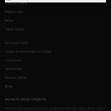
Plată & Livrare
Plata în rate
Retur
Tabel mărimi
ReTrend Outfit
Coduri promoționale & Licitații
Concursuri
Newsletter
Review clienți
Blog
NU RATA NICIO OFERTĂ!
Vreau să fiu anunțat despre tendințele actuale, reduceri & coduri