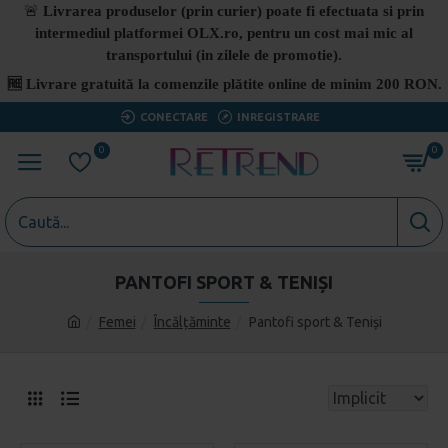
🚨
Livrarea produselor (prin curier) poate fi efectuata si prin
intermediul platformei OLX.ro, pentru un cost mai mic al
transportului (in zilele de promotie).
🆓
Livrare gratuită la comenzile plătite online de minim 200 RON.
CONECTARE
INREGISTRARE
0
0
PANTOFI SPORT & TENIȘI
Femei
Încălțăminte
Pantofi sport & Teniși