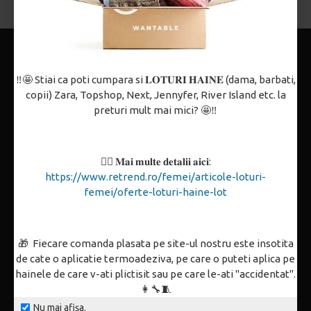
‼️🤩 Stiai ca poti cumpara si 𝐋𝐎𝐓𝐔𝐑𝐈 𝐇𝐀𝐈𝐍𝐄 (dama, barbati,
copii) Zara, Topshop, Next, Jennyfer, River Island etc. la
preturi mult mai mici? 🤩‼️
Despre noi
Politica de confidențialitate
Termeni și condiții
👉🏼 𝐌𝐚𝐢 𝐦𝐮𝐥𝐭𝐞 𝐝𝐞𝐭𝐚𝐥𝐢𝐢 𝐚𝐢𝐜𝐢:
https://www.retrend.ro/femei/articole-loturi-
Politica de utilizare Cookie-uri
femei/oferte-loturi-haine-lot
Contact
Partenerii noștri
🎁 Fiecare comanda plasata pe site-ul nostru este insotita
ANPC
de cate o aplicatie termoadeziva, pe care o puteti aplica pe
hainele de care v-ati plictisit sau pe care le-ati "accidentat".
👩‍🔧🧵
Cum comand
Nu mai afișa.