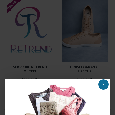
ONLINE
SERVICIUL RETREND
TENISI COMOZI CU
OUTFIT
SIRETURI
45,00 RON
59,00 RON
ADAUGĂ ÎN COŞ
ADAUGĂ ÎN COŞ
Comandă acum
Comandă acum
Lista de produse s-a terminat.