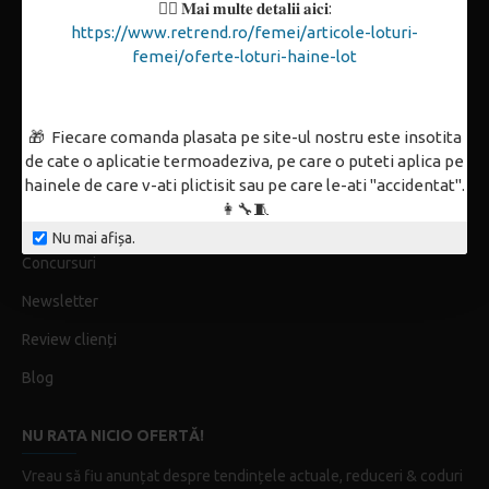
👉🏼 𝐌𝐚𝐢 𝐦𝐮𝐥𝐭𝐞 𝐝𝐞𝐭𝐚𝐥𝐢𝐢 𝐚𝐢𝐜𝐢:
Plată & Livrare
https://www.retrend.ro/femei/articole-loturi-
Plata în rate
femei/oferte-loturi-haine-lot
Retur
Tabel mărimi
🎁 Fiecare comanda plasata pe site-ul nostru este insotita
de cate o aplicatie termoadeziva, pe care o puteti aplica pe
hainele de care v-ati plictisit sau pe care le-ati "accidentat".
ReTrend Outfit
👩‍🔧🧵
Coduri promoționale & Licitații
Nu mai afișa.
Concursuri
Newsletter
Review clienți
Blog
NU RATA NICIO OFERTĂ!
Vreau să fiu anunțat despre tendințele actuale, reduceri & coduri