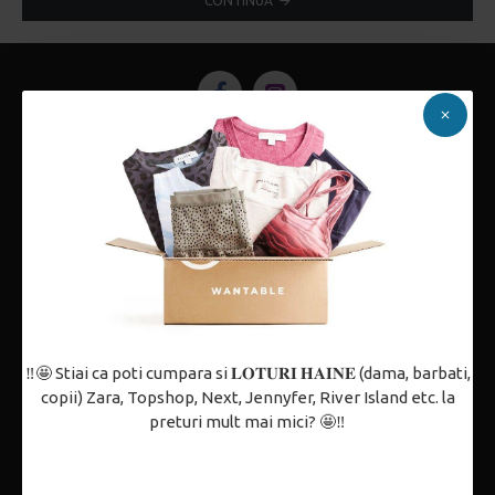
CONTINUĂ
Despre noi
Politica de confidențialitate
Termeni și condiții
Politica de utilizare Cookie-uri
Contact
Partenerii noștri
‼️🤩 Stiai ca poti cumpara si 𝐋𝐎𝐓𝐔𝐑𝐈 𝐇𝐀𝐈𝐍𝐄 (dama, barbati,
copii) Zara, Topshop, Next, Jennyfer, River Island etc. la
ANPC
preturi mult mai mici? 🤩‼️
Cum comand