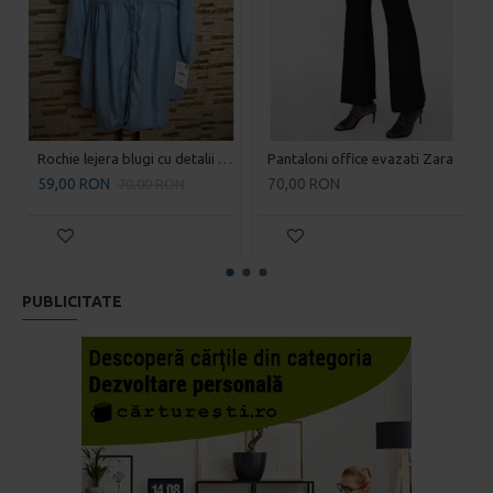
Rochie lejera blugi cu detalii pietricele Zara
Pantaloni office evazati Zara
59,00 RON
70,00 RON
70,00 RON
PUBLICITATE