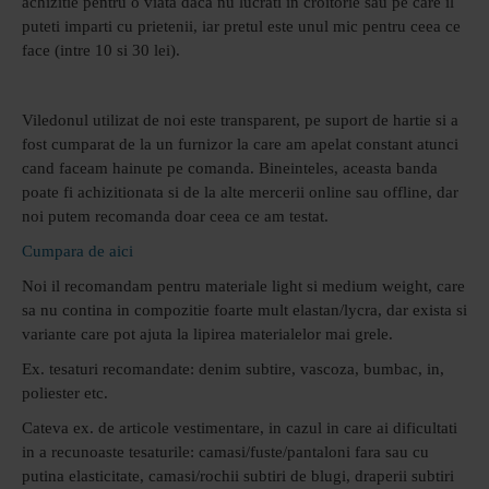
achizitie pentru o viata daca nu lucrati in croitorie sau pe care il
puteti imparti cu prietenii, iar pretul este unul mic pentru ceea ce
face (intre 10 si 30 lei).
Viledonul utilizat de noi este transparent, pe suport de hartie si a
fost cumparat de la un furnizor la care am apelat constant atunci
cand faceam hainute pe comanda. Bineinteles, aceasta banda
poate fi achizitionata si de la alte mercerii online sau offline, dar
noi putem recomanda doar ceea ce am testat.
Cumpara de aici
Noi il recomandam pentru materiale light si medium weight, care
sa nu contina in compozitie foarte mult elastan/lycra, dar exista si
variante care pot ajuta la lipirea materialelor mai grele.
Ex. tesaturi recomandate: denim subtire, vascoza, bumbac, in,
poliester etc.
Cateva ex. de articole vestimentare, in cazul in care ai dificultati
in a recunoaste tesaturile: camasi/fuste/pantaloni fara sau cu
putina elasticitate,
camasi/rochii subtiri de blugi, draperii subtiri