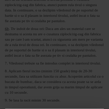
ziplock/zig-zag din fabrica, atunci putem rula tivul o singura
data. In continuare, o sa dezlipim viledonul de pe suportul de
hartie si o sa il plasam in interiorul tivului, astfel incat o fata sa
fie asezata pe tiv si cealalta pe pantalon.
6b
. Tiv indoit de doua ori: Daca am ales un material care se
destrama si acesta nu are o cusatura ziplock/zig-zag din fabrica
sau pe care l-am scurtat, atunci cu siguranta am mers pe varianta
de a rula tivul de doua ori. In continuare, o sa dezlipim viledonul
de pe suportul de hartie si o sa il plasam in interiorul tivului,
astfel incat o fata sa fie asezata pe tiv si cealalta pe pantalon.
7. Viledonul trebuie sa fie introdus complet in interiorul tivului.
8. Aplicam fierul incins (minim 150 grade) timp de 20-30
secunde, fara sa utilizam functia cu abur. Acoperim articolul cu o
bucata de bumbac, daca se considera ca acesta poate sa se arda
in timpul operatiunii, dar avem grija sa marim timpul de aplicare
cu 10 secunde.
9. Se lasa la racit minim 30 secunde.