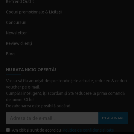
ReTrend Outfit
Coduri promoționale & Licitații
Concursuri
Newsletter
Review clienți
Blog
NU RATA NICIO OFERTĂ!
Vreau să fiu anunțat despre tendințele actuale, reduceri & coduri
voucher pe e-mail.
Cumpără inteligent, iți acordăm și 5% reducere la prima comandă
de minim 50 lei!
Dezabonarea este posibilă oricând.
ABONARE
Am citit şi sunt de acord cu
Politica de confidențialitate