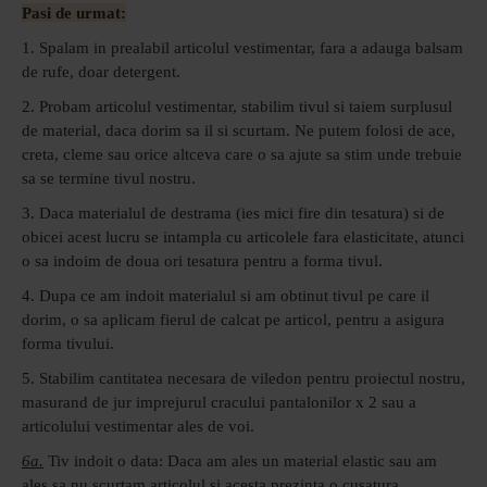
Pasi de urmat:
1. Spalam in prealabil articolul vestimentar, fara a adauga balsam
de rufe, doar detergent.
2. Probam articolul vestimentar, stabilim tivul si taiem surplusul
de material, daca dorim sa il si scurtam. Ne putem folosi de ace,
creta, cleme sau orice altceva care o sa ajute sa stim unde trebuie
sa se termine tivul nostru.
3. Daca materialul de destrama (ies mici fire din tesatura) si de
obicei acest lucru se intampla cu articolele fara elasticitate, atunci
o sa indoim de doua ori tesatura pentru a forma tivul.
4. Dupa ce am indoit materialul si am obtinut tivul pe care il
dorim, o sa aplicam fierul de calcat pe articol, pentru a asigura
forma tivului.
5. Stabilim cantitatea necesara de viledon pentru proiectul nostru,
masurand de jur imprejurul cracului pantalonilor x 2 sau a
articolului vestimentar ales de voi.
6a.
Tiv indoit o data: Daca am ales un material elastic sau am
ales sa nu scurtam articolul si acesta prezinta o cusatura