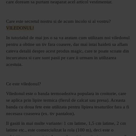
care doream sa purtam neaparat acel articol vestimentar.
Care este secretul nostru si de acum incolo si al vostru?
VILEDONUL!
In tutorialul de mai jos o sa va aratam cum utilizam noi viledonul
pentru a obtine un tiv fara coasere, dar mai intai haideti sa aflam
cateva detalii despre acest produs magic, care te poate scoate din
incurcatura si care sunt pasii pe care ii urmam in utilizarea
acestuia.
Ce este viledonul?
Viledonul este o banda termoadeziva populara in croitorie, care
se aplica prin lipire termica (fierul de calcat sau presa). Aceasta
banda cu doua fete este utilizata pentru lipirea tesaturilor fara a fi
necesara coaserea (ex. tiv pantalon).
Il gasiti in mai multe variante: 1 cm latime, 1,5 cm latime, 2 cm
latime etc., este comercializat la rola (100 m), deci este o