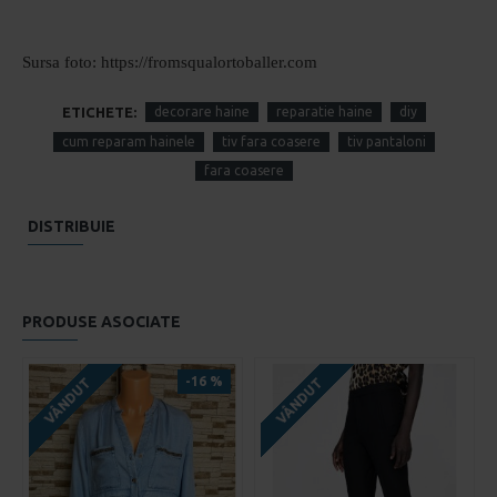
Sursa foto: https://fromsqualortoballer.com
ETICHETE:
decorare haine
reparatie haine
diy
cum reparam hainele
tiv fara coasere
tiv pantaloni
fara coasere
DISTRIBUIE
PRODUSE ASOCIATE
-16 %
VÂNDUT
VÂNDUT