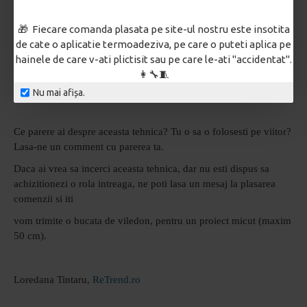
🎁 Fiecare comanda plasata pe site-ul nostru este insotita
de cate o aplicatie termoadeziva, pe care o puteti aplica pe
hainele de care v-ati plictisit sau pe care le-ati "accidentat".
👩‍🔧🧵
Nu mai afișa.
Ce parere ai despre aceasta tehnica? Tu o sa o folosesti pe viitor?
Lasa-ne un comment cu parerea ta.
Daca ai vrea sa incerci aceasta tehnica, dar nu esti dispus sa
achizitionezi o rola intreaga, ne poti lasa un mesaj la plasarea
comenzii si iti
vom trimite o bucata de viledon, pentru un proiect micut (maxim
50 cm).
Loredana Tintaru,
ReTrend.ro