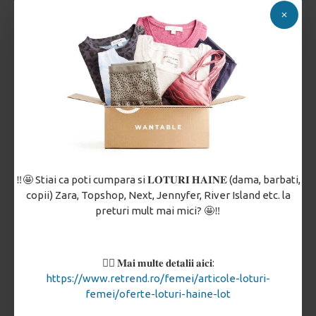
Pont:
A se evita calcarea excesiva a zonei dupa fuziune. Articolul
se spala la mana sau la masina (maxim 40 grade) si nu se usuca
la soare
sau in contact direct cu surse de caldura (calorifer), ci natural.
BONUS:
Poti aplica chiar si petice cu ajutorul viledonului.
‼️🤩 Stiai ca poti cumpara si 𝐋𝐎𝐓𝐔𝐑𝐈 𝐇𝐀𝐈𝐍𝐄 (dama, barbati,
copii) Zara, Topshop, Next, Jennyfer, River Island etc. la
preturi mult mai mici? 🤩‼️
👉🏼 𝐌𝐚𝐢 𝐦𝐮𝐥𝐭𝐞 𝐝𝐞𝐭𝐚𝐥𝐢𝐢 𝐚𝐢𝐜𝐢:
https://www.retrend.ro/femei/articole-loturi-
femei/oferte-loturi-haine-lot